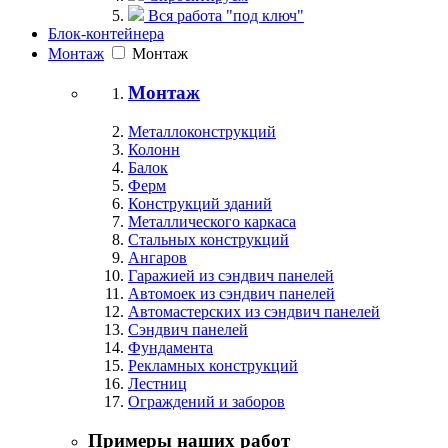
Вся работа "под ключ"
Блок-контейнера
Монтаж
Монтаж
Монтаж
Металлоконструкций
Колонн
Балок
Ферм
Конструкций зданий
Металлического каркаса
Стальных конструкций
Ангаров
Гаражией из сэндвич панелей
Автомоек из сэндвич панелей
Автомастерских из сэндвич панелей
Сэндвич панелей
Фундамента
Рекламных конструкций
Лестниц
Ограждений и заборов
Примеры наших работ