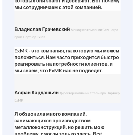
которых они знают и доверяют. Вот почему
мы сотрудничаем с этой компанией.
Владислав Грачевский
Менеджер компании Сель-агро-
пром
Партнёр ExMK
ExMK - это компания, на которую мы можем
положиться. Нам часто приходится быстро
реагировать на потребности клиентов, и
мы знаем, что ExMK нас не подведёт.
Асфан Кардашьян
Директор компании Сталь-про
Партнёр
ExMK
Я обзвонила много компаний,
занимающихся производством
металлоконструкций, но решить мою
проблему, смогли только здесь. Всё